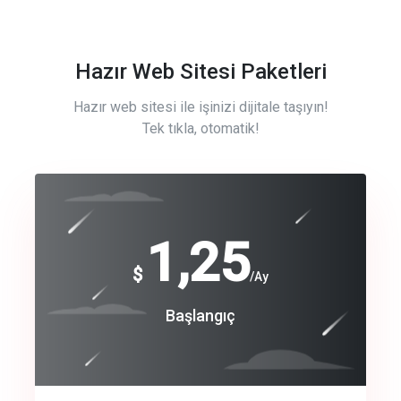
Hazır Web Sitesi Paketleri
Hazır web sitesi ile işinizi dijitale taşıyın!
Tek tıkla, otomatik!
Free
1,25
$
/Ay
Basic
Başlangıç