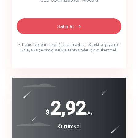
Satın Al
E-Ticaret yönetim özelliği bulunmaktadır. Sürekli büyüyen bir
kitleye ve çevrimiçi varlığa sahip siteler için mükemmel.
crm auto cync
click to call back
240
2,92
$
$
/year
/Ay
track energy costs
Coroprate
Kurumsal
predictive dialing