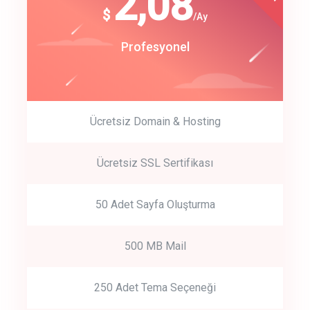
180
2,08
$
$
/year
/Ay
track energy costs
Start Up
Profesyonel
predictive dialing
Ücretsiz Domain & Hosting
Get Started
Ücretsiz SSL Sertifikası
Start by trying our service for 30 days free trial no credit card
required.
50 Adet Sayfa Oluşturma
500 MB Mail
250 Adet Tema Seçeneği