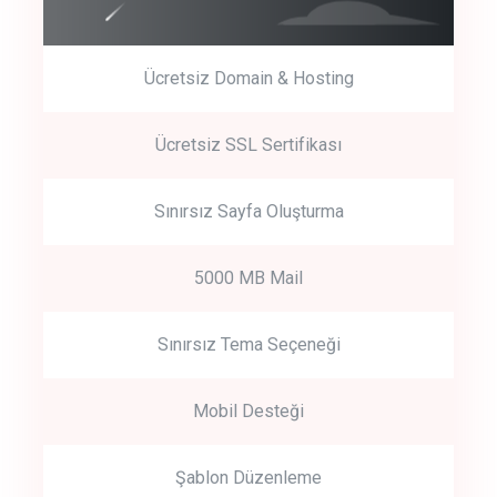
Ücretsiz Domain & Hosting
Get Started
Ücretsiz SSL Sertifikası
Start by trying our service for 30 days free trial no credit card
required.
Sınırsız Sayfa Oluşturma
5000 MB Mail
Sınırsız Tema Seçeneği
Mobil Desteği
Şablon Düzenleme