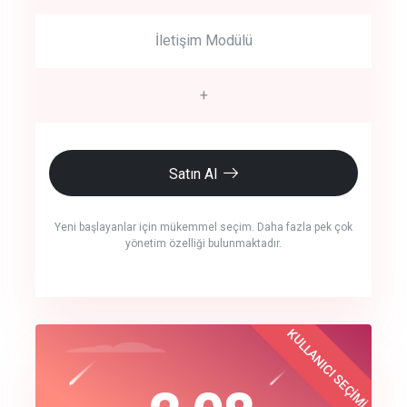
İletişim Modülü
+
Satın Al
Yeni başlayanlar için mükemmel seçim. Daha fazla pek çok
yönetim özelliği bulunmaktadır.
crm auto cync
KULLANICI SEÇİMİ
Best Choice
click to call back